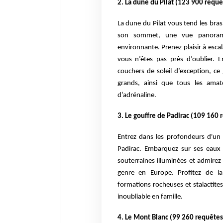
2. La dune du Pilat (123 900 requê
La dune du Pilat vous tend les bra
son sommet, une vue panoramiq
environnante. Prenez plaisir à es
vous n’êtes pas près d’oublier. 
couchers de soleil d’exception, ce
grands, ainsi que tous les ama
d’adrénaline.
3. Le gouffre de Padirac (109 160 
Entrez dans les profondeurs d'un
Padirac. Embarquez sur ses eaux c
souterraines illuminées et admire
genre en Europe. Profitez de la 
formations rocheuses et stalactites
inoubliable en famille.
4. Le Mont Blanc (99 260 requêtes