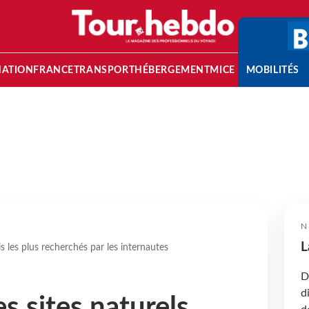
NATION
FRANCE
TRANSPORT
HÉBERGEMENT
MICE
MOBILITÉS
N
L
is les plus recherchés par les internautes
D
d
s sites naturels