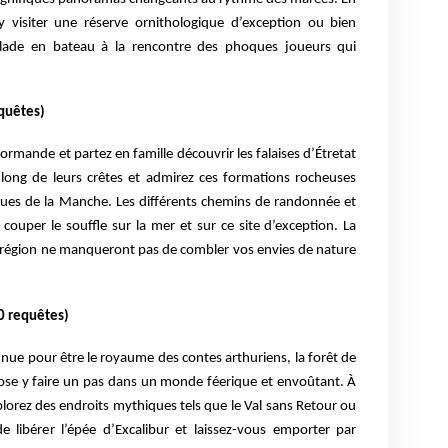
y visiter une réserve ornithologique d’exception ou bien
lade en bateau à la rencontre des phoques joueurs qui
equêtes)
rmande et partez en famille découvrir les falaises d’Étretat
e long de leurs crêtes et admirez ces formations rocheuses
gues de la Manche. Les différents chemins de randonnée et
couper le souffle sur la mer et sur ce site d’exception. La
a région ne manqueront pas de combler vos envies de nature
0 requêtes)
nue pour être le royaume des contes arthuriens, la forêt de
ose y faire un pas dans un monde féerique et envoûtant. À
explorez des endroits mythiques tels que le Val sans Retour ou
e libérer l’épée d’Excalibur et laissez-vous emporter par