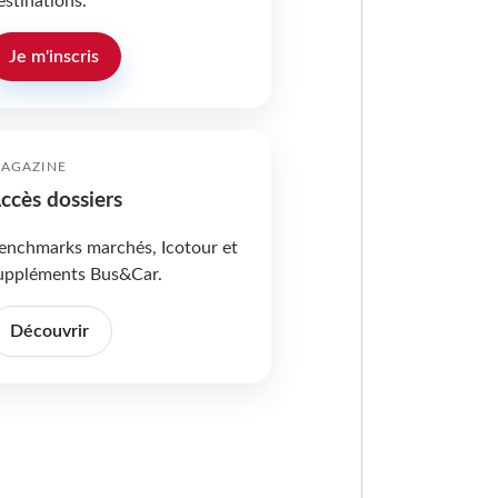
estinations.
Je m'inscris
AGAZINE
ccès dossiers
enchmarks marchés, Icotour et
uppléments Bus&Car.
Découvrir