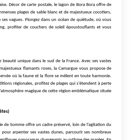
aise. Décor de carte postale, le lagon de Bora Bora offre de
menses plages de sable blanc et de majestueux cocotiers,
de ses vagues. Plongez dans un océan de quiétude, où vous
g, profiter de couchers de soleil époustouflants et vous
 beauté unique dans le sud de la France. Avec ses vastes
s majestueux flamants roses, la Camargue vous propose de
ervée où la faune et la flore se mêlent en toute harmonie.
tions régionales, profitez de plages qui s’étendent à perte
r l'atmosphère magique de cette région emblématique située
êtes)
ie de Somme offre un cadre préservé, loin de l’agitation du
ur pour arpenter ses vastes dunes, parcourir ses nombreux
agnifiques panoramas changeants au rythme des marées. En