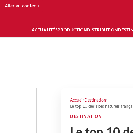
Aller au contenu
ACTUALITÉS
PRODUCTION
DISTRIBUTION
DESTI
Accueil
›
Destination
›
Le top 10 des sites naturels frança
DESTINATION
Le top 10 de