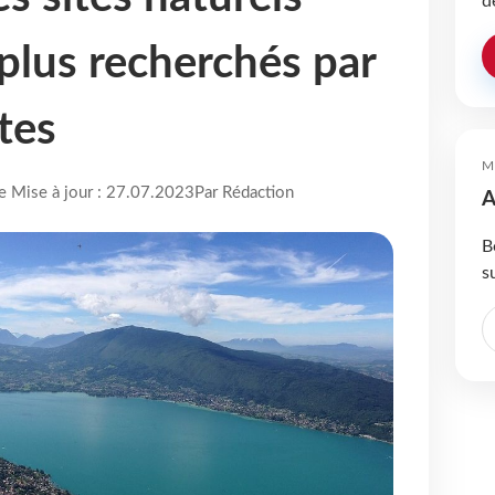
d
 plus recherchés par
tes
M
re Mise à jour : 27.07.2023
Par Rédaction
A
B
s