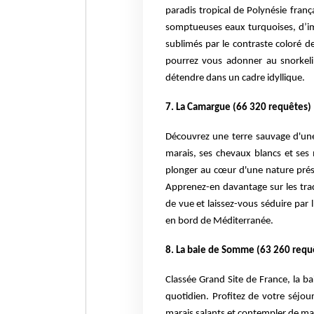
paradis tropical de Polynésie franç
somptueuses eaux turquoises, d’im
sublimés par le contraste coloré 
pourrez vous adonner au snorkelin
détendre dans un cadre idyllique.
7. La Camargue (66 320 requêtes)
Découvrez une terre sauvage d'une
marais, ses chevaux blancs et se
plonger au cœur d'une nature prés
Apprenez-en davantage sur les tradi
de vue et laissez-vous séduire pa
en bord de Méditerranée.
8. La baie de Somme (63 260 requ
Classée Grand Site de France, la ba
quotidien. Profitez de votre séjo
marais salants et contempler de m