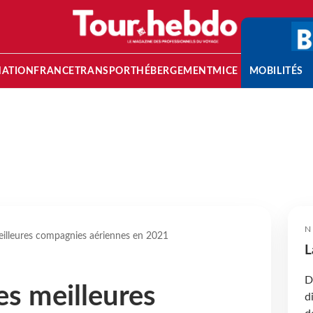
NATION
FRANCE
TRANSPORT
HÉBERGEMENT
MICE
MOBILITÉS
N
eilleures compagnies aériennes en 2021
L
D
es meilleures
d