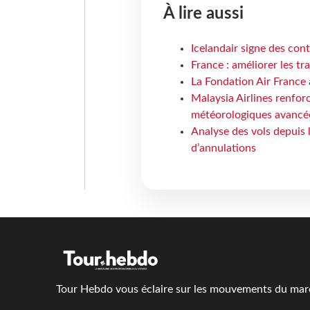
À lire aussi
Icelandair signe des con
France : améliorer les tr
La Fondation Air France 
Malaysia Airlines renforc
météorologiques avancé
Analyse des vols depuis 
d’annulations
Tour Hebdo vous éclaire sur les mouvements du march