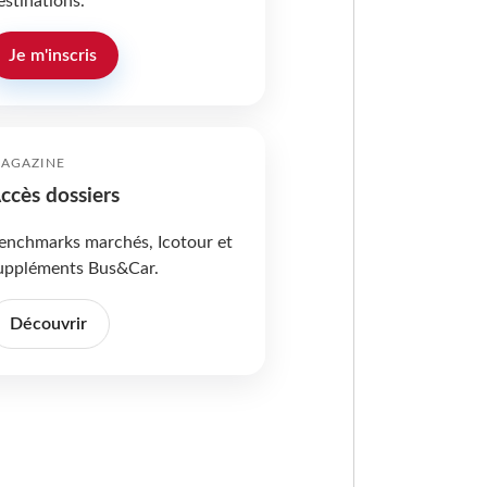
estinations.
Je m'inscris
AGAZINE
ccès dossiers
enchmarks marchés, Icotour et
uppléments Bus&Car.
Découvrir