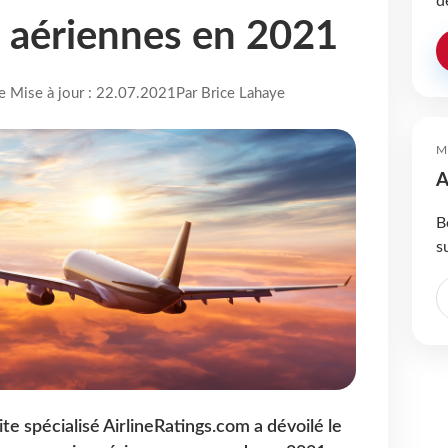
d
 aériennes en 2021
re Mise à jour : 22.07.2021
Par Brice Lahaye
M
A
B
s
e spécialisé AirlineRatings.com a dévoilé le