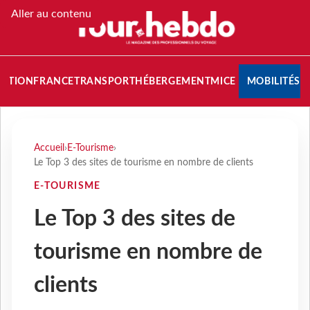
Aller au contenu
NATION
FRANCE
TRANSPORT
HÉBERGEMENT
MICE
MOBILITÉS
Accueil
›
E-Tourisme
›
Le Top 3 des sites de tourisme en nombre de clients
E-TOURISME
Le Top 3 des sites de
tourisme en nombre de
clients