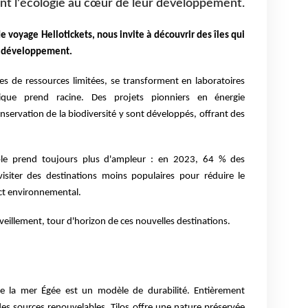
cent l'écologie au cœur de leur développement.
e voyage Hellotickets, nous invite à découvrir des îles qui
ur développement.
ées de ressources limitées, se transforment en laboratoires
gique prend racine. Des projets pionniers en énergie
onservation de la biodiversité y sont développés, offrant des
ble prend toujours plus d'ampleur : en 2023, 64 % des
isiter des destinations moins populaires pour réduire le
ct environnemental​.
illement, tour d'horizon de ces nouvelles destinations.
 de la mer Égée est un modèle de durabilité. Entièrement
des sources renouvelables, Tilos offre une nature préservée