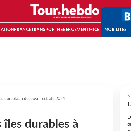
NATION
FRANCE
TRANSPORT
HÉBERGEMENT
MICE
MOBILITÉS
N
les durables à découvrir cet été 2024
L
D
 îles durables à
d