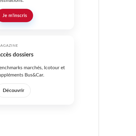
estinations.
Je m'inscris
AGAZINE
ccès dossiers
enchmarks marchés, Icotour et
uppléments Bus&Car.
Découvrir