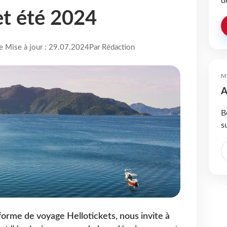
d
et été 2024
re Mise à jour : 29.07.2024
Par Rédaction
M
A
B
s
forme de voyage Hellotickets, nous invite à