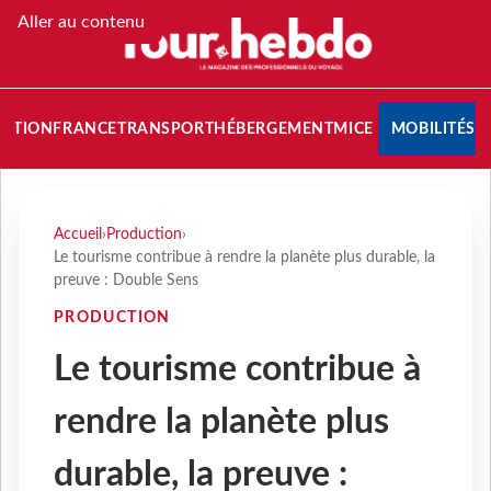
Aller au contenu
NATION
FRANCE
TRANSPORT
HÉBERGEMENT
MICE
MOBILITÉS
Accueil
›
Production
›
Le tourisme contribue à rendre la planète plus durable, la
preuve : Double Sens
PRODUCTION
Le tourisme contribue à
rendre la planète plus
durable, la preuve :