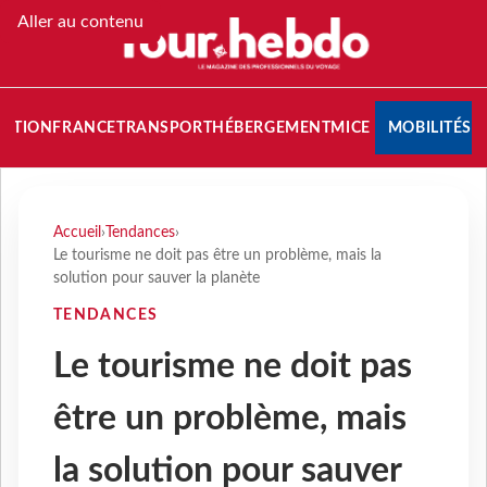
Aller au contenu
NATION
FRANCE
TRANSPORT
HÉBERGEMENT
MICE
MOBILITÉS
Accueil
›
Tendances
›
Le tourisme ne doit pas être un problème, mais la
solution pour sauver la planète
TENDANCES
Le tourisme ne doit pas
être un problème, mais
la solution pour sauver