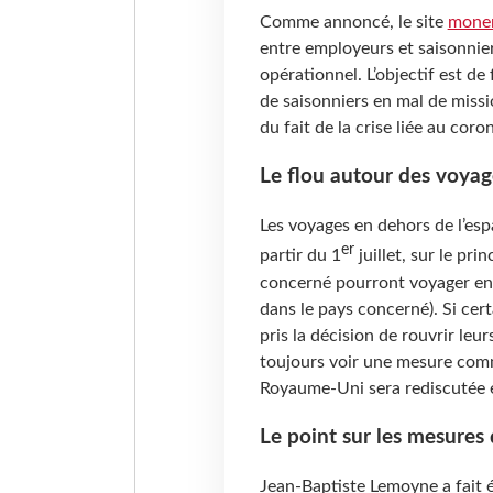
Comme annoncé, le site
monem
entre employeurs et saisonniers
opérationnel. L’objectif est de 
de saisonniers en mal de missi
du fait de la crise liée au coro
Le flou autour des voya
Les voyages en dehors de l’es
er
partir du 1
juillet, sur le pri
concerné pourront voyager en F
dans le pays concerné). Si cer
pris la décision de rouvrir leur
toujours voir une mesure comm
Royaume-Uni sera rediscutée et
Le point sur les mesures 
Jean-Baptiste Lemoyne a fait é