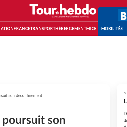
NATION
FRANCE
TRANSPORT
HÉBERGEMENT
MICE
MOBILITÉS
N
rsuit son déconfinement
L
D
 poursuit son
d