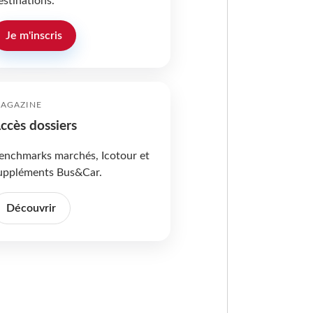
estinations.
Je m'inscris
AGAZINE
ccès dossiers
enchmarks marchés, Icotour et
uppléments Bus&Car.
Découvrir