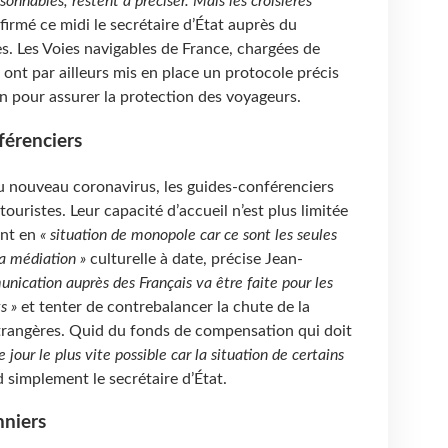
sonnables, restent à préciser. Mais les croisières
nfirmé ce midi le secrétaire d’État auprès du
es. Les Voies navigables de France, chargées de
l, ont par ailleurs mis en place un protocole précis
n pour assurer la protection des voyageurs.
férenciers
 au nouveau coronavirus, les guides-conférenciers
ouristes. Leur capacité d’accueil n’est plus limitée
ent en
« situation de monopole car ce sont les seules
la médiation »
culturelle à date, précise Jean-
ication auprès des Français va être faite pour les
s »
et tenter de contrebalancer la chute de la
étrangères. Quid du fonds de compensation qui doit
le jour le plus vite possible car la situation de certains
 simplement le secrétaire d’État.
nniers