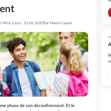
d
ent
re Mise à jour : 23.06.2020
Par Manon Gayet
M
A
B
s
ème phase de son déconfinement. Et le