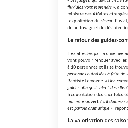
« Les jauges, qui devront être rai
fluviales vont reprendre »
, a co
ministre des Affaires étrangèr
l’exploitation du réseau fluvia
de nettoyage et de désinfectio
Le retour des guides-con
Très affectés par la crise liée
vont pouvoir renouer avec les t
à 10 personnes et ils se trouv
personnes autorisées à faire de 
Baptiste Lemoyne.
« Une commun
guides afin qu'ils aient des client
fréquentation des clientèles 
leur être ouvert ? «
Il doit voir 
est parfois dramatique
», répond
La valorisation des saiso