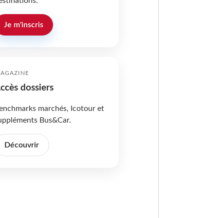
estinations.
Je m'inscris
AGAZINE
ccès dossiers
enchmarks marchés, Icotour et
uppléments Bus&Car.
Découvrir