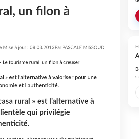
d
al, un filon à
M
re Mise à jour : 08.03.2013
Par PASCALE MISSOUD
A
B
s
al » est l’alternative à valoriser pour une
tonomie et l’authenticité.
asa rural » est l’alternative à
lientèle qui privilégie
henticité.