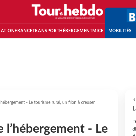
NATION
FRANCE
TRANSPORT
HÉBERGEMENT
MICE
MOBILITÉS
N
’hébergement - Le tourisme rural, un filon à creuser
L
D
e l’hébergement - Le
d