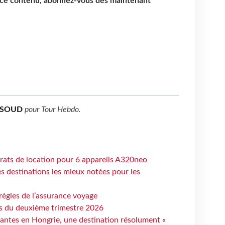
e ce contenu, abonnez-vous dès maintenant
SSOUD
pour
Tour Hebdo
.
trats de location pour 6 appareils A320neo
 destinations les mieux notées pour les
règles de l’assurance voyage
ts du deuxième trimestre 2026
antes en Hongrie, une destination résolument «