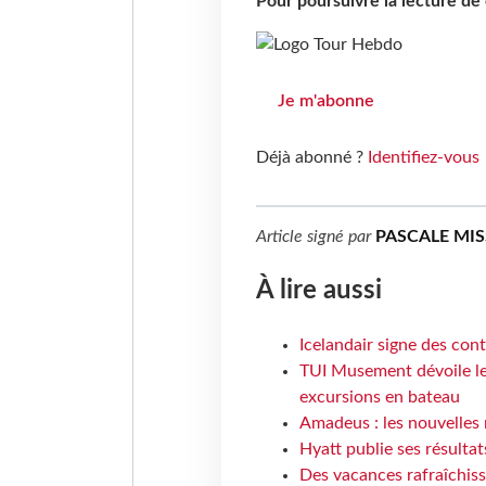
Pour poursuivre la lecture d
Je m'abonne
Déjà abonné ?
Identifiez-vous
Article signé par
PASCALE MI
À lire aussi
Icelandair signe des con
TUI Musement dévoile les
excursions en bateau
Amadeus : les nouvelles 
Hyatt publie ses résulta
Des vacances rafraîchiss