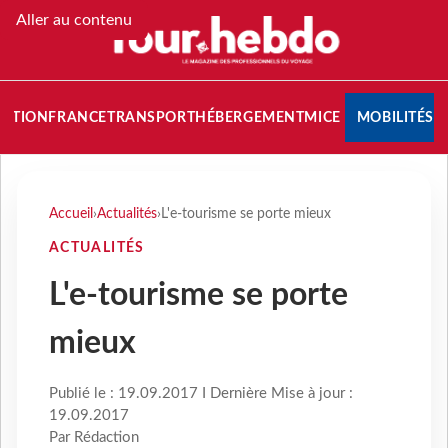
Aller au contenu
NATION
FRANCE
TRANSPORT
HÉBERGEMENT
MICE
MOBILITÉS
Accueil
›
Actualités
›
L'e-tourisme se porte mieux
ACTUALITÉS
L'e-tourisme se porte
mieux
Publié le : 19.09.2017 I Dernière Mise à jour :
19.09.2017
Par Rédaction