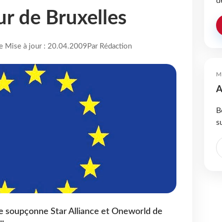
d
ur de Bruxelles
re Mise à jour : 20.04.2009
Par Rédaction
M
A
B
s
 soupçonne Star Alliance et Oneworld de