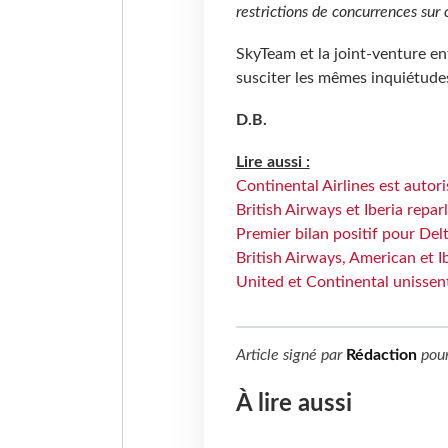
restrictions de concurrences sur 
SkyTeam et la joint-venture en
susciter les mêmes inquiétude
D.B.
Lire aussi :
Continental Airlines est autori
British Airways et Iberia repar
Premier bilan positif pour De
British Airways, American et Ib
United et Continental unissent
Article signé par
Rédaction
pou
À lire aussi