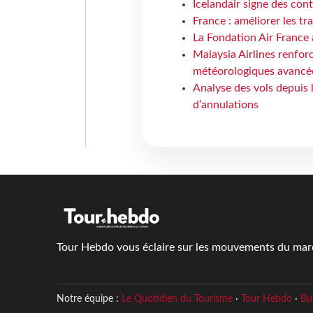
Icelandair signe des con
France : améliorer les tr
La Fondation Air France 
Malaysia Airlines renforc
météorologiques avancé
Analyse des vols depuis 
d’annulations
Tour Hebdo vous éclaire sur les mouvements du march
Notre équipe :
Le Quotidien du Tourisme
·
Tour Hebdo
·
Bu