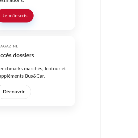
estinations.
Je m'inscris
AGAZINE
ccès dossiers
enchmarks marchés, Icotour et
uppléments Bus&Car.
Découvrir