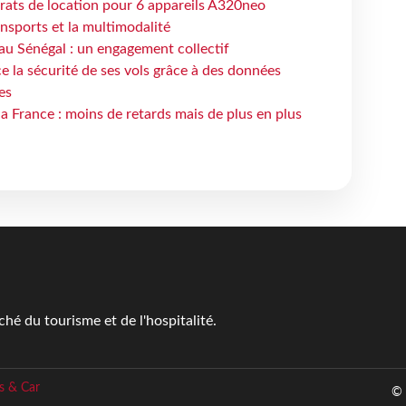
trats de location pour 6 appareils A320neo
ansports et la multimodalité
au Sénégal : un engagement collectif
e la sécurité de ses vols grâce à des données
es
la France : moins de retards mais de plus en plus
é du tourisme et de l'hospitalité.
s & Car
© 