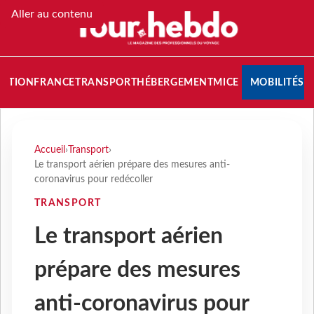
Aller au contenu
NATION
FRANCE
TRANSPORT
HÉBERGEMENT
MICE
MOBILITÉS
Accueil
›
Transport
›
Le transport aérien prépare des mesures anti-
coronavirus pour redécoller
TRANSPORT
Le transport aérien
prépare des mesures
anti-coronavirus pour