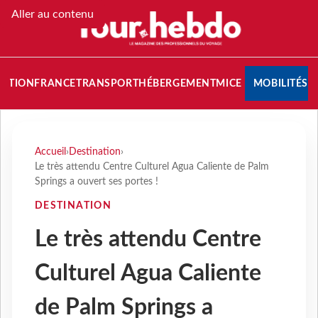
Aller au contenu
NATION
FRANCE
TRANSPORT
HÉBERGEMENT
MICE
MOBILITÉS
Accueil
›
Destination
›
Le très attendu Centre Culturel Agua Caliente de Palm
Springs a ouvert ses portes !
DESTINATION
Le très attendu Centre
Culturel Agua Caliente
de Palm Springs a