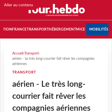
Aller au contenu
NATION
FRANCE
TRANSPORT
HÉBERGEMENT
MICE
MOBILITÉS
Accueil
›
Transport
›
aérien - Le très long-courrier fait rêver les compagnies
aériennes
TRANSPORT
aérien - Le très long-
courrier fait rêver les
compagnies aériennes