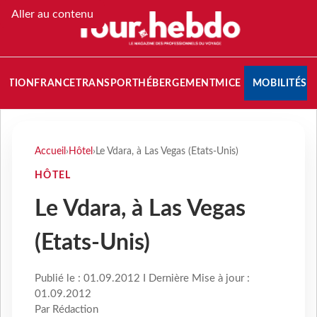
Aller au contenu
NATION
FRANCE
TRANSPORT
HÉBERGEMENT
MICE
MOBILITÉS
Accueil
›
Hôtel
›
Le Vdara, à Las Vegas (Etats-Unis)
HÔTEL
Le Vdara, à Las Vegas
(Etats-Unis)
Publié le : 01.09.2012 I Dernière Mise à jour :
01.09.2012
Par Rédaction