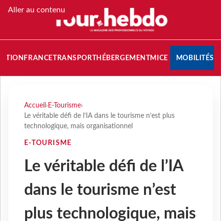
Aller au contenu
NATION
FRANCE
TRANSPORT
HÉBERGEMENT
MICE
MOBILITÉS
Accueil
›
E-Tourisme
›
Le véritable défi de l’IA dans le tourisme n’est plus
technologique, mais organisationnel
E-TOURISME
Le véritable défi de l’IA
dans le tourisme n’est
plus technologique, mais