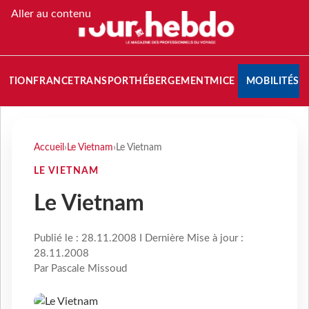
Aller au contenu
NATION
FRANCE
TRANSPORT
HÉBERGEMENT
MICE
MOBILITÉS
Accueil
›
Le Vietnam
›
Le Vietnam
LE VIETNAM
Le Vietnam
Publié le : 28.11.2008 I Dernière Mise à jour :
28.11.2008
Par Pascale Missoud