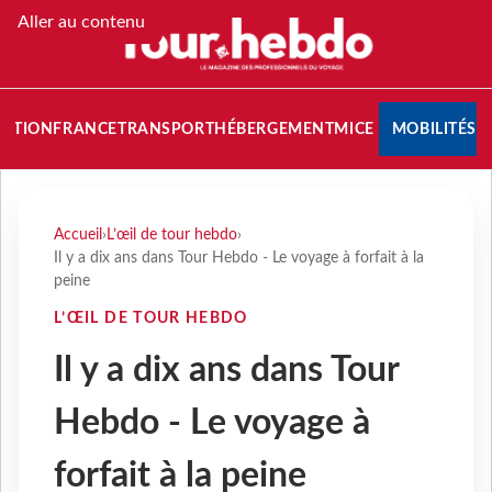
Aller au contenu
NATION
FRANCE
TRANSPORT
HÉBERGEMENT
MICE
MOBILITÉS
Accueil
›
L’œil de tour hebdo
›
Il y a dix ans dans Tour Hebdo - Le voyage à forfait à la
peine
L’ŒIL DE TOUR HEBDO
Il y a dix ans dans Tour
Hebdo - Le voyage à
forfait à la peine