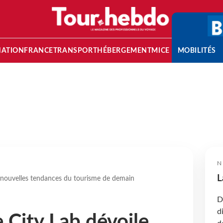
NATION
FRANCE
TRANSPORT
HÉBERGEMENT
MICE
MOBILITÉS
N
L
 nouvelles tendances du tourisme de demain
D
d
City Lab dévoile