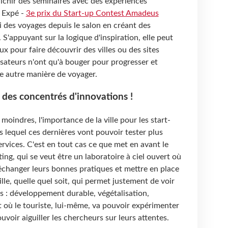
richir des séminaires avec des expériences
 Expé -
3e prix du Start-up Contest Amadeus
i des voyages depuis le salon en créant des
 S'appuyant sur la logique d'inspiration, elle peut
x pour faire découvrir des villes ou des sites
lisateurs n'ont qu'à bouger pour progresser et
e autre manière de voyager.
, des concentrés d'innovations !
oindres, l'importance de la ville pour les start-
ns lequel ces dernières vont pouvoir tester plus
ervices. C'est en tout cas ce que met en avant le
ng, qui se veut être un laboratoire à ciel ouvert où
échanger leurs bonnes pratiques et mettre en place
lle, quelle quel soit, qui permet justement de voir
s : développement durable, végétalisation,
Et où le touriste, lui-même, va pouvoir expérimenter
voir aiguiller les chercheurs sur leurs attentes.