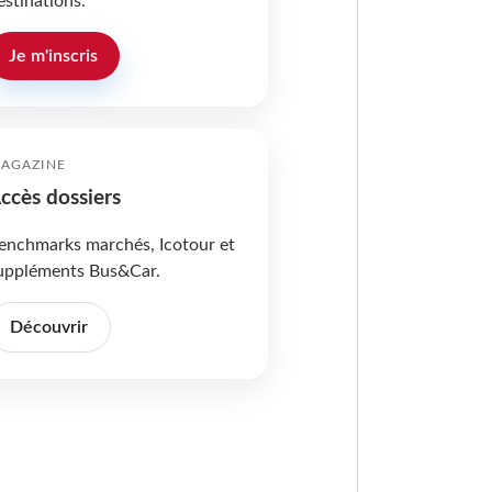
estinations.
Je m'inscris
AGAZINE
ccès dossiers
enchmarks marchés, Icotour et
uppléments Bus&Car.
Découvrir