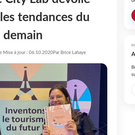
d
lles tendances du
e demain
M
re Mise à jour : 06.10.2020
Par Brice Lahaye
A
B
s