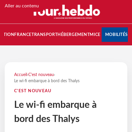
Aller au contenu
NATION
FRANCE
TRANSPORT
HÉBERGEMENT
MICE
MOBILITÉS
Accueil
›
C'est nouveau
›
Le wi-fi embarque à bord des Thalys
C'EST NOUVEAU
Le wi-fi embarque à
bord des Thalys