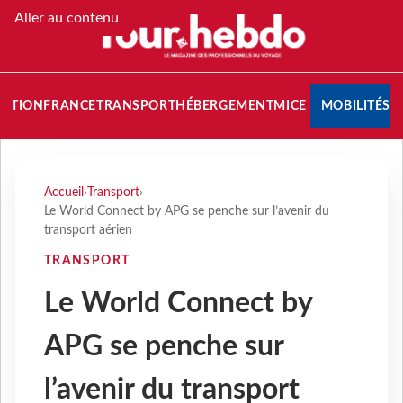
Aller au contenu
NATION
FRANCE
TRANSPORT
HÉBERGEMENT
MICE
MOBILITÉS
Accueil
›
Transport
›
Le World Connect by APG se penche sur l’avenir du
transport aérien
TRANSPORT
Le World Connect by
APG se penche sur
l’avenir du transport