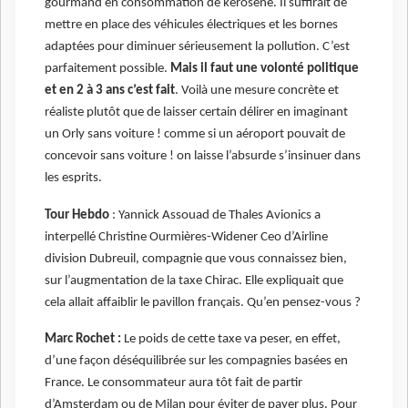
gourmand en consommation de kérosène. Il suffirait de
mettre en place des véhicules électriques et les bornes
adaptées pour diminuer sérieusement la pollution. C’est
parfaitement possible.
Mais il faut
une volonté politique
et en 2 à 3 ans c’est fait
. Voilà une mesure concrète et
réaliste plutôt que de laisser certain délirer en imaginant
un Orly sans voiture ! comme si un aéroport pouvait de
concevoir sans voiture ! on laisse l’absurde s’insinuer dans
les esprits.
Tour Hebdo
: Yannick Assouad de Thales Avionics a
interpellé Christine Ourmières-Widener Ceo d’Airline
division Dubreuil, compagnie que vous connaissez bien,
sur l’augmentation de la taxe Chirac. Elle expliquait que
cela allait affaiblir le pavillon français. Qu’en pensez-vous ?
Marc Rochet :
Le poids de cette taxe va peser, en effet,
d’une façon déséquilibrée sur les compagnies basées en
France. Le consommateur aura tôt fait de partir
d’Amsterdam ou de Milan pour éviter de payer plus. Pour