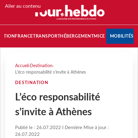
Aller au contenu
NATION
FRANCE
TRANSPORT
HÉBERGEMENT
MICE
MOBILITÉS
Accueil
›
Destination
›
L’éco responsabilité s’invite à Athènes
DESTINATION
L’éco responsabilité
s’invite à Athènes
Publié le : 26.07.2022 I Dernière Mise à jour :
26.07.2022