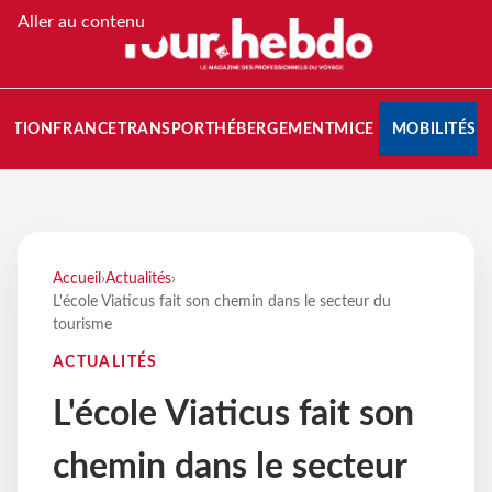
Aller au contenu
NATION
FRANCE
TRANSPORT
HÉBERGEMENT
MICE
MOBILITÉS
Accueil
›
Actualités
›
L'école Viaticus fait son chemin dans le secteur du
tourisme
ACTUALITÉS
L'école Viaticus fait son
chemin dans le secteur