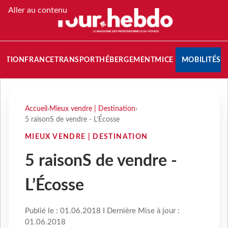
Aller au contenu
NATION
FRANCE
TRANSPORT
HÉBERGEMENT
MICE
MOBILITÉS
Accueil
›
Mieux vendre | Destination
›
5 raisonS de vendre - L’Écosse
MIEUX VENDRE | DESTINATION
5 raisonS de vendre -
L’Écosse
Publié le : 01.06.2018 I Dernière Mise à jour :
01.06.2018