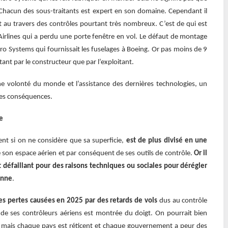
e. Chacun des sous-traitants est expert en son domaine. Cependant il
 au travers des contrôles pourtant très nombreux. C’est de qui est
Airlines qui a perdu une porte fenêtre en vol. Le défaut de montage
Aero Systems qui fournissait les fuselages à Boeing. Or pas moins de 9
 tant par le constructeur que par l’exploitant.
nne volonté du monde et l’assistance des dernières technologies, un
ves conséquences.
e
nent si on ne considère que sa superficie,
est de plus divisé en une
 son espace aérien et par conséquent de ses outils de contrôle.
Or il
it défaillant pour des raisons techniques ou sociales pour dérégler
enne
.
les pertes causées en 2025 par des retards de vols
dus au contrôle
n de ses contrôleurs aériens est montrée du doigt. On pourrait bien
n mais chaque pays est réticent et chaque gouvernement a peur des