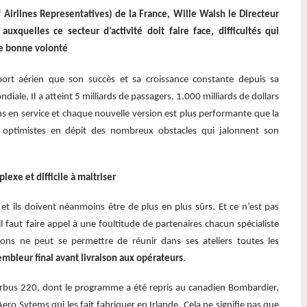
 Airlines Representatives) de la France, Wille Walsh le Directeur
auxquelles ce secteur d’activité doit faire face, difficultés qui
e bonne volonté
port aérien que son succès et sa croissance constante depuis sa
iale, Il a atteint 5 milliards de passagers, 1.000 milliards de dollars
ons en service et chaque nouvelle version est plus performante que la
s optimistes en dépit des nombreux obstacles qui jalonnent son
xe et difficile à maitriser
et ils doivent néanmoins être de plus en plus sûrs. Et ce n’est pas
, il faut faire appel à une foultitude de partenaires chacun spécialiste
ns ne peut se permettre de réunir dans ses ateliers toutes les
sembleur final avant livraison aux opérateurs
.
 Airbus 220, dont le programme a été repris au canadien Bombardier,
Aero Sytems qui les fait fabriquer en Irlande. Cela ne signifie pas que