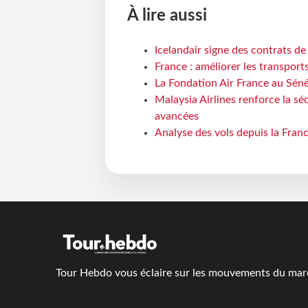
À lire aussi
Icelandair signe des contrats d
France : améliorer les transport
La Fondation Air France au Séné
Malaysia Airlines renforce la s
avancées
Analyse des vols depuis la Franc
Tour Hebdo vous éclaire sur les mouvements du march