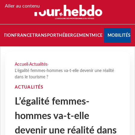
Aller au contenu
NATION
FRANCE
TRANSPORT
HÉBERGEMENT
MICE
MOBILITÉS
Accueil
›
Actualités
›
L’égalité femmes-hommes va-t-elle devenir une réalité
dans le tourisme ?
ACTUALITÉS
L’égalité femmes-
hommes va-t-elle
devenir une réalité dans