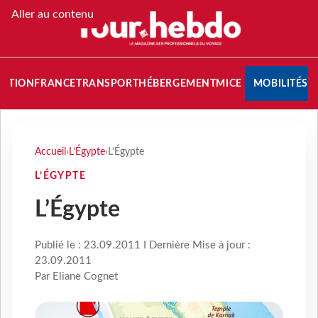
Aller au contenu
NATION
FRANCE
TRANSPORT
HÉBERGEMENT
MICE
MOBILITÉS
Accueil
›
L’Égypte
›
L’Égypte
L’ÉGYPTE
L’Égypte
Publié le : 23.09.2011 I Dernière Mise à jour :
23.09.2011
Par Eliane Cognet