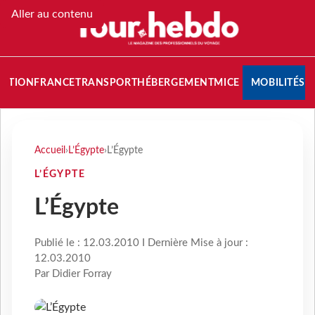
Aller au contenu
NATION
FRANCE
TRANSPORT
HÉBERGEMENT
MICE
MOBILITÉS
Accueil
›
L’Égypte
›
L’Égypte
L’ÉGYPTE
L’Égypte
Publié le : 12.03.2010 I Dernière Mise à jour :
12.03.2010
Par Didier Forray