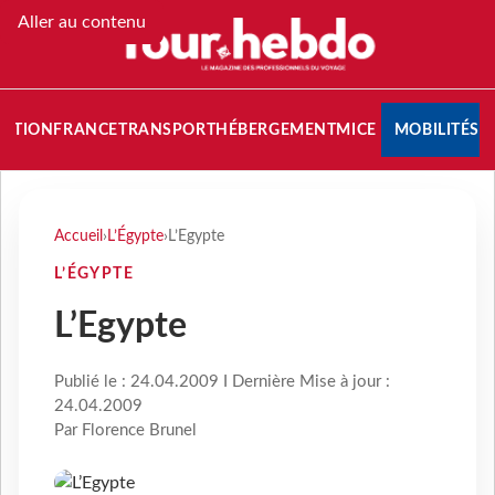
Aller au contenu
NATION
FRANCE
TRANSPORT
HÉBERGEMENT
MICE
MOBILITÉS
Accueil
›
L’Égypte
›
L’Egypte
L’ÉGYPTE
L’Egypte
Publié le : 24.04.2009 I Dernière Mise à jour :
24.04.2009
Par Florence Brunel