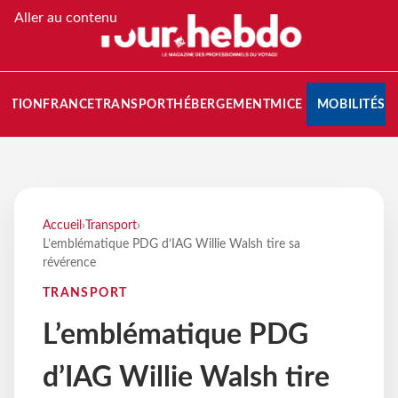
Aller au contenu
NATION
FRANCE
TRANSPORT
HÉBERGEMENT
MICE
MOBILITÉS
Accueil
›
Transport
›
L’emblématique PDG d’IAG Willie Walsh tire sa
révérence
TRANSPORT
L’emblématique PDG
d’IAG Willie Walsh tire