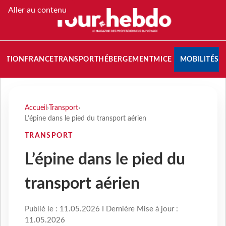
Aller au contenu
NATION
FRANCE
TRANSPORT
HÉBERGEMENT
MICE
MOBILITÉS
Accueil
›
Transport
›
L’épine dans le pied du transport aérien
TRANSPORT
L’épine dans le pied du
transport aérien
Publié le : 11.05.2026 I Dernière Mise à jour :
11.05.2026