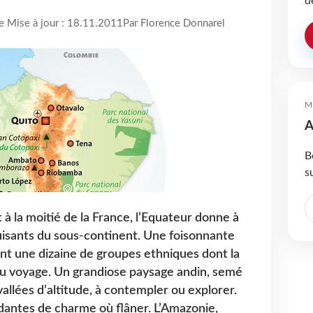
d
re Mise à jour : 18.11.2011
Par Florence Donnarel
M
A
B
s
t à la moitié de la France, l’Equateur donne à
duisants du sous-continent. Une foisonnante
nt une dizaine de groupes ethniques dont la
u voyage. Un grandiose paysage andin, semé
allées d’altitude, à contempler ou explorer.
rdantes de charme où flâner. L’Amazonie,