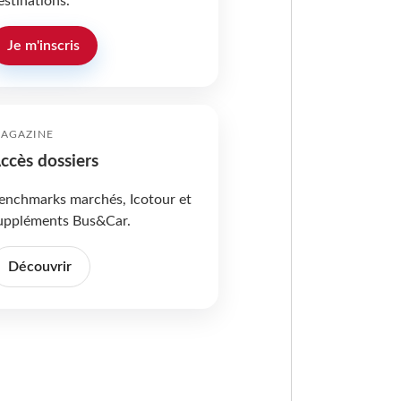
estinations.
Je m'inscris
AGAZINE
ccès dossiers
enchmarks marchés, Icotour et
uppléments Bus&Car.
Découvrir