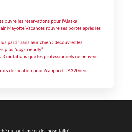
s ouvre les réservations pour l'Alaska
air Mayotte Vacances rouvre ses portes après les
lus partir sans leur chien : découvrez les
es plus “dog-friendly”
s 3 mutations que les professionnels ne peuvent
trats de location pour 6 appareils A320neo
é du tourisme et de l'hospitalité.