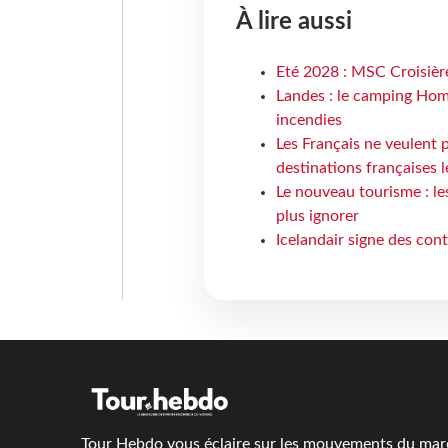
À lire aussi
Eté 2028 : MSC Croisière
Landes : le camping Hom
incendies
Les Français ne veulent p
destinations françaises l
Le nouveau tourisme : le
plus ignorer
Icelandair signe des con
Tour Hebdo vous éclaire sur les mouvements du march