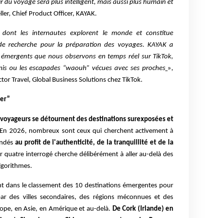
ir du voyage sera plus intelligent, mais aussi plus humain et
ller, Chief Product Officer, KAYAK.
 dont les internautes explorent le monde et constitue
 de recherche pour la préparation des voyages. KAYAK a
s émergents que nous observons en temps réel sur TikTok,
is ou les escapades “waouh” vécues avec ses proches
»,
ctor Travel, Global Business Solutions chez TikTok.
ler”
 voyageurs se détournent des destinations surexposées et
En 2026, nombreux sont ceux qui cherchent activement à
ondés
au profit de l'authenticité, de la tranquillité et de la
r quatre interrogé cherche délibérément à aller au-delà des
lgorithmes.
ent dans le classement des 10 destinations émergentes pour
r des villes secondaires, des régions méconnues et des
ope, en Asie, en Amérique et au-delà.
De Cork (Irlande) en