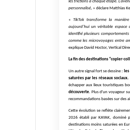
les frictions à chaque étape. L’aven
personnalisé,
» déclare Matthias Ke
«
TikTok transforme la manière
aujourd’hui un véritable espace
identifié plusieurs comportement
comme les microvoyages entre am
explique David Hoctor, Vertical Dire
La fin des destinations “copier-col
Un autre signal fort se dessine :
les
saturées par les réseaux sociaux.
échapper aux lieux touristiques b
découverte
. Plus d'un voyageur su
recommandations basées sur des a
Cette évolution se reflète clairem
2026 établi par KAYAK, dominé pa
destinations moins saturées en Eur