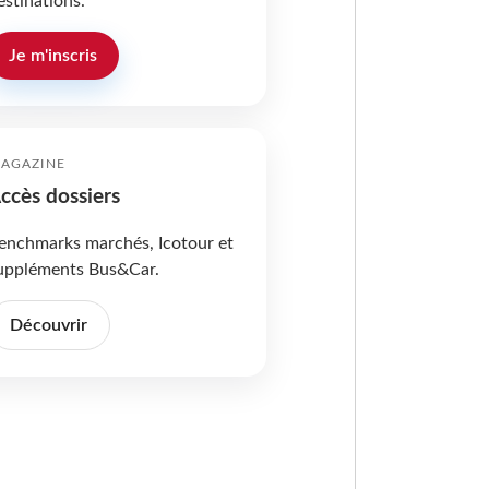
estinations.
Je m'inscris
AGAZINE
ccès dossiers
enchmarks marchés, Icotour et
uppléments Bus&Car.
Découvrir