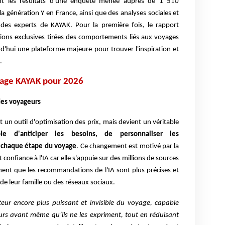
nt les résultats d'une enquête menée auprès de 1 510
la génération Y en France, ainsi que des analyses sociales et
c des experts de KAYAK. Pour la première fois, le rapport
ons exclusives tirées des comportements liés aux voyages
rd'hui une plateforme majeure pour trouver l'inspiration et
.
yage KAYAK pour 2026
des voyageurs
t un outil d'optimisation des prix, mais devient un véritable
ble d'anticiper les besoins, de personnaliser les
 chaque étape du voyage
. Ce changement est motivé par la
confiance à l'IA car elle s'appuie sur des millions de sources
ent que les recommandations de l'IA sont plus précises et
 de leur famille ou des réseaux sociaux.
eur encore plus puissant et invisible du voyage, capable
eurs avant même qu’ils ne les expriment, tout en réduisant