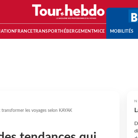
NATION
FRANCE
TRANSPORT
HÉBERGEMENT
MICE
MOBILITÉS
N
L
t transformer les voyages selon KAYAK
D
d
des tendances qui