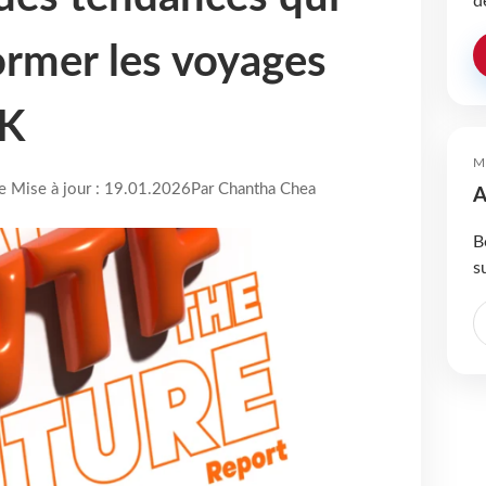
d
ormer les voyages
AK
M
re Mise à jour : 19.01.2026
Par Chantha Chea
A
B
s