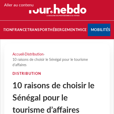
Aller au contenu
NATION
FRANCE
TRANSPORT
HÉBERGEMENT
MICE
MOBILITÉS
Accueil
›
Distribution
›
10 raisons de choisir le Sénégal pour le tourisme
d’affaires
DISTRIBUTION
10 raisons de choisir le
Sénégal pour le
tourisme d’affaires