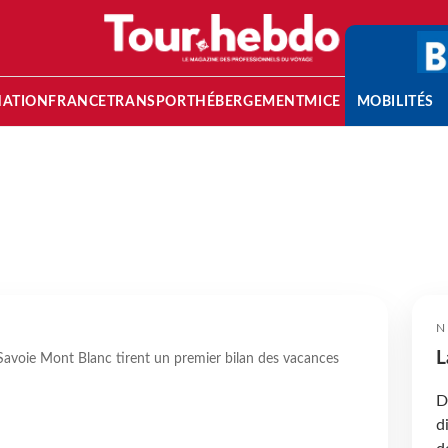
NATION
FRANCE
TRANSPORT
HÉBERGEMENT
MICE
MOBILITÉS
N
L
 Savoie Mont Blanc tirent un premier bilan des vacances
D
d