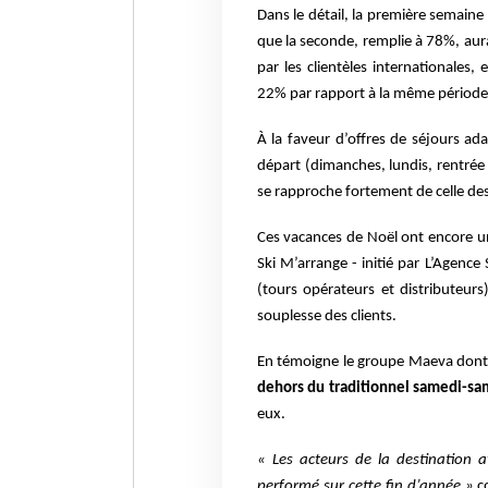
Dans le détail, la première semaine 
que la seconde, remplie à 78%, aur
par les clientèles internationales,
22% par rapport à la même période l
À la faveur d’offres de séjours ada
départ (dimanches, lundis, rentrée 
se rapproche fortement de celle des
Ces vacances de Noël ont encore u
Ski M’arrange - initié par L’Agenc
(tours opérateurs et distributeur
souplesse des clients.
En témoigne le groupe Maeva don
dehors du traditionnel samedi-sa
eux.
« Les acteurs de la destination ay
performé sur cette fin d’année »
c