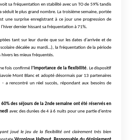
voit sa fréquentation en stabilité avec un
TO de 59% tandis
a séduit le plus grand nombre. La troisième semaine, portée
 est une surprise enregistrant à ce jour une progression de
’hiver dernier hissant sa fréquentation à 71%.
ptées tant sur leur durée que sur les dates d’arrivée et de
scolaire décalée au mardi…), la fréquentation de la période
 hivers les mieux fréquentés.
ne fois confirmé
l’importance de la flexibilité
. Le dispositif
e Savoie Mont Blanc et adopté désormais par 13 partenaires
s) - a rencontré un réel succès, répondant aux besoins de
t
60% des séjours de la 2nde semaine ont été réservés en
medi
avec des durées de 4 à 6 nuits pour une partie d’entre
ant joué le jeu de la flexibilité ont clairement très bien
onstate
Véronique Halbout,
R
esponsable du déploiement