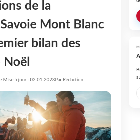
d
ions de la
 Savoie Mont Blanc
emier bilan des
M
A
 Noël
B
s
re Mise à jour : 02.01.2023
Par Rédaction