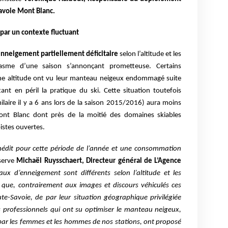
Savoie Mont Blanc.
par un contexte fluctuant
l’enneigement partiellement déficitaire
selon l’altitude et les
iasme d’une saison s’annonçant prometteuse. Certains
ne altitude ont vu leur manteau neigeux endommagé suite
t en péril la pratique du ski. Cette situation toutefois
ilaire il y a 6 ans lors de la saison 2015/2016) aura moins
ont Blanc dont près de la moitié des domaines skiables
istes ouvertes.
édit pour cette période de l’année et une consommation
serve
Michaël Ruysschaert, Directeur général de L’Agence
eaux d’enneigement sont différents selon l’altitude et les
 que, contrairement aux images et discours véhiculés ces
ute-Savoie, de par leur situation géographique privilégiée
des professionnels qui ont su optimiser le manteau neigeux,
s par les femmes et les hommes de nos stations, ont proposé