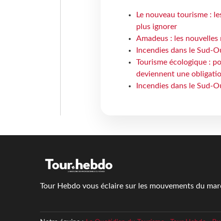
Le nouveau tourisme : le
plus ignorer
Amadeus : les nouvelles 
Incendies dans le Sud-Oue
Tourisme écologique : po
deviennent une obligatio
Incendies dans le Sud-Ou
Tour Hebdo vous éclaire sur les mouvements du march