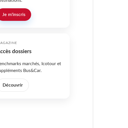
estinations.
Je m'inscris
AGAZINE
ccès dossiers
enchmarks marchés, Icotour et
uppléments Bus&Car.
Découvrir