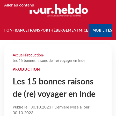
Aller au contenu
NATION
FRANCE
TRANSPORT
HÉBERGEMENT
MICE
MOBILITÉS
Accueil
›
Production
›
Les 15 bonnes raisons de (re) voyager en Inde
PRODUCTION
Les 15 bonnes raisons
de (re) voyager en Inde
Publié le : 30.10.2023 I Dernière Mise à jour :
30.10.2023