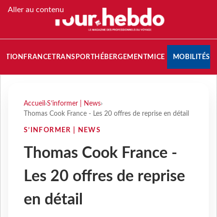
Aller au contenu
NATION
FRANCE
TRANSPORT
HÉBERGEMENT
MICE
MOBILITÉS
Accueil
›
S’informer | News
›
Thomas Cook France - Les 20 offres de reprise en détail
S’INFORMER | NEWS
Thomas Cook France -
Les 20 offres de reprise
en détail