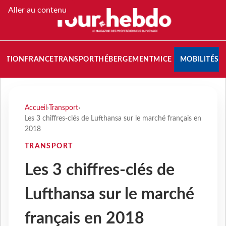
Aller au contenu
NATION
FRANCE
TRANSPORT
HÉBERGEMENT
MICE
MOBILITÉS
Accueil
›
Transport
›
Les 3 chiffres-clés de Lufthansa sur le marché français en
2018
TRANSPORT
Les 3 chiffres-clés de
Lufthansa sur le marché
français en 2018