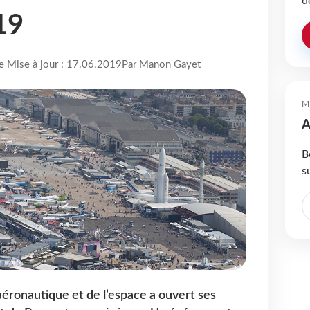
d
19
re Mise à jour : 17.06.2019
Par Manon Gayet
M
A
B
s
’aéronautique et de l’espace a ouvert ses