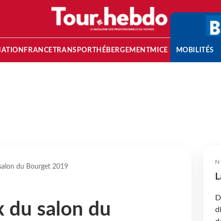
NATION
FRANCE
TRANSPORT
HÉBERGEMENT
MICE
MOBILITÉS
N
 salon du Bourget 2019
L
D
x du salon du
d