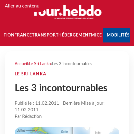
Aller au contenu
NATION
FRANCE
TRANSPORT
HÉBERGEMENT
MICE
MOBILITÉS
Accueil
›
Le Sri Lanka
›
Les 3 incontournables
LE SRI LANKA
Les 3 incontournables
Publié le : 11.02.2011 I Dernière Mise à jour :
11.02.2011
Par Rédaction