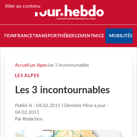
Aller au contenu
NATION
FRANCE
TRANSPORT
HÉBERGEMENT
MICE
MOBILITÉS
Accueil
›
Les Alpes
›
Les 3 incontournables
LES ALPES
Les 3 incontournables
Publié le : 04.02.2011 I Dernière Mise à jour :
04.02.2011
Par Rédaction