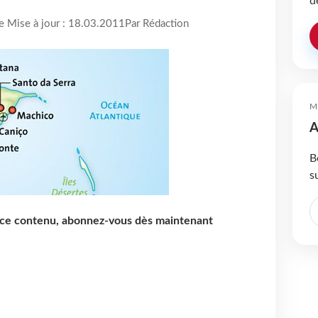
d
re Mise à jour : 18.03.2011
Par Rédaction
M
A
B
s
e ce contenu, abonnez-vous dès maintenant