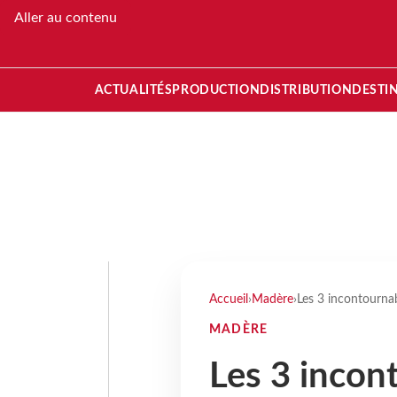
Aller au contenu
ACTUALITÉS
PRODUCTION
DISTRIBUTION
DESTI
Accueil
›
Madère
›
Les 3 incontourna
MADÈRE
Les 3 incon