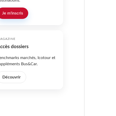
estinations.
Je m'inscris
AGAZINE
ccès dossiers
enchmarks marchés, Icotour et
uppléments Bus&Car.
Découvrir