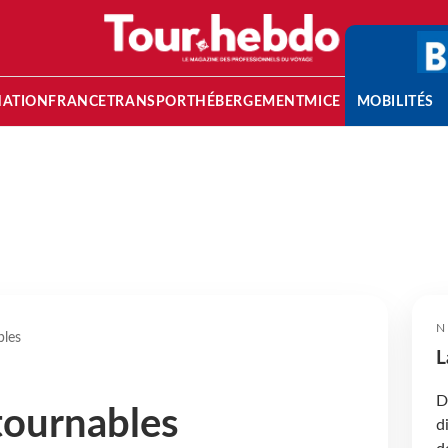
NATION
FRANCE
TRANSPORT
HÉBERGEMENT
MICE
MOBILITÉS
N
bles
L
D
tournables
d