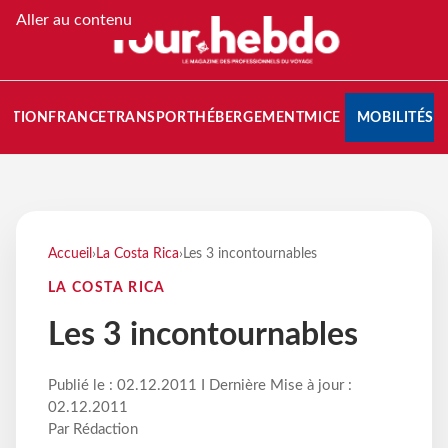
Aller au contenu
NATION
FRANCE
TRANSPORT
HÉBERGEMENT
MICE
MOBILITÉS
Accueil
›
La Costa Rica
›
Les 3 incontournables
LA COSTA RICA
Les 3 incontournables
Publié le : 02.12.2011 I Dernière Mise à jour :
02.12.2011
Par Rédaction