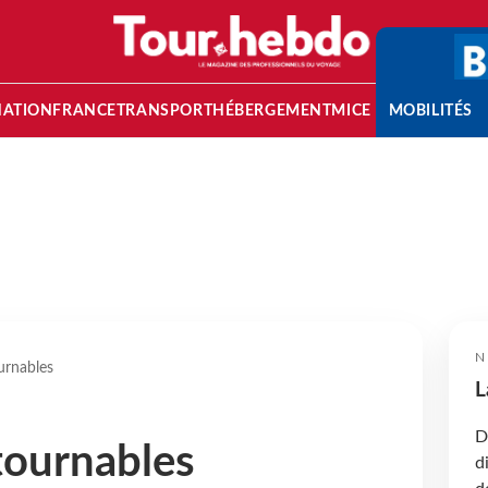
NATION
FRANCE
TRANSPORT
HÉBERGEMENT
MICE
MOBILITÉS
N
urnables
L
D
tournables
d