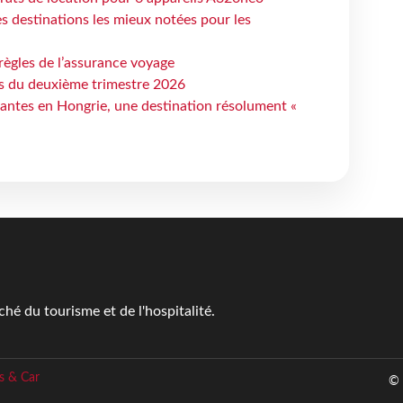
 destinations les mieux notées pour les
règles de l’assurance voyage
ts du deuxième trimestre 2026
antes en Hongrie, une destination résolument «
é du tourisme et de l'hospitalité.
s & Car
© 