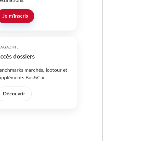
estinations.
Je m'inscris
AGAZINE
ccès dossiers
enchmarks marchés, Icotour et
uppléments Bus&Car.
Découvrir