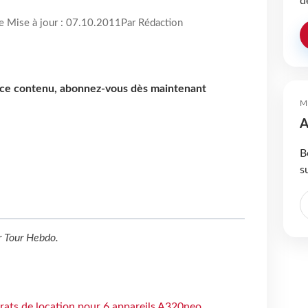
d
re Mise à jour : 07.10.2011
Par Rédaction
e ce contenu, abonnez-vous dès maintenant
M
A
B
s
r
Tour Hebdo
.
trats de location pour 6 appareils A320neo