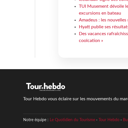
TUI Musement dévoile les
excursions en bateau
Amadeus : les nouvelles 
Hyatt publie ses résulta
Des vacances rafraîchiss
coolcation »
Tour Hebdo vous éclaire sur les mouvements du march
Notre équipe :
Le Quotidien du Tourisme
·
Tour Hebdo
·
Bu