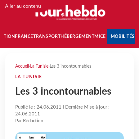
Aller au contenu
NATION
FRANCE
TRANSPORT
HÉBERGEMENT
MICE
MOBILITÉS
Accueil
›
La Tunisie
›
Les 3 incontournables
LA TUNISIE
Les 3 incontournables
Publié le : 24.06.2011 I Dernière Mise à jour :
24.06.2011
Par Rédaction