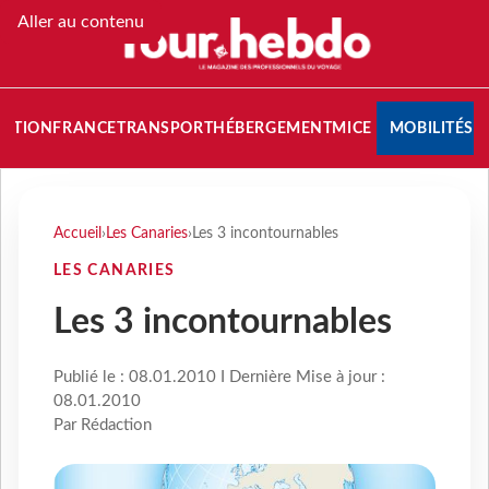
Aller au contenu
NATION
FRANCE
TRANSPORT
HÉBERGEMENT
MICE
MOBILITÉS
Accueil
›
Les Canaries
›
Les 3 incontournables
LES CANARIES
Les 3 incontournables
Publié le : 08.01.2010 I Dernière Mise à jour :
08.01.2010
Par Rédaction