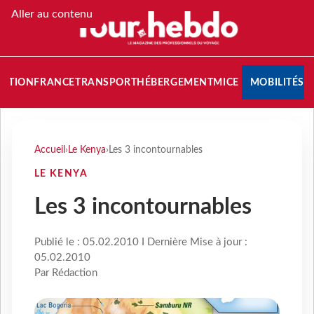
Aller au contenu
NATION
FRANCE
TRANSPORT
HÉBERGEMENT
MICE
MOBILITÉS
Accueil
›
Le Kenya
›
Les 3 incontournables
LE KENYA
Les 3 incontournables
Publié le : 05.02.2010 I Dernière Mise à jour :
05.02.2010
Par Rédaction