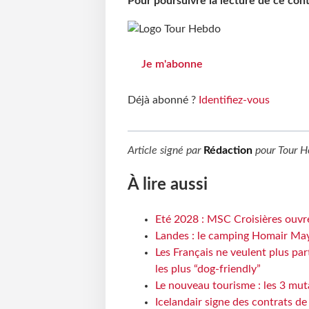
Pour poursuivre la lecture de ce co
Je m'abonne
Déjà abonné ?
Identifiez-vous
Article signé par
Rédaction
pour
Tour H
À lire aussi
Eté 2028 : MSC Croisières ouvre
Landes : le camping Homair May
Les Français ne veulent plus par
les plus “dog-friendly”
Le nouveau tourisme : les 3 mut
Icelandair signe des contrats d