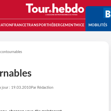
NATION
FRANCE
TRANSPORT
HÉBERGEMENT
MICE
MOBILITÉS
ncontournables
rnables
à jour : 19.03.2010
Par Rédaction