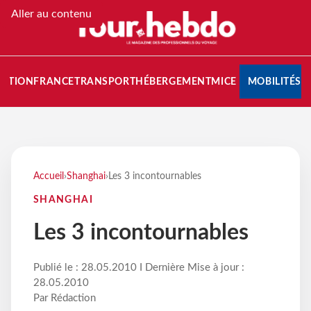
Aller au contenu
NATION
FRANCE
TRANSPORT
HÉBERGEMENT
MICE
MOBILITÉS
Accueil
›
Shanghai
›
Les 3 incontournables
SHANGHAI
Les 3 incontournables
Publié le : 28.05.2010 I Dernière Mise à jour :
28.05.2010
Par Rédaction