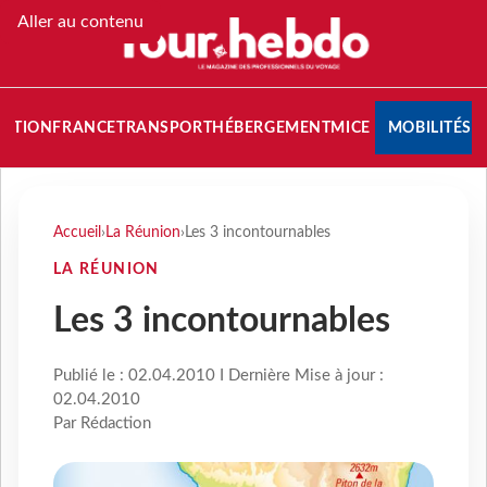
Aller au contenu
NATION
FRANCE
TRANSPORT
HÉBERGEMENT
MICE
MOBILITÉS
Accueil
›
La Réunion
›
Les 3 incontournables
LA RÉUNION
Les 3 incontournables
Publié le : 02.04.2010 I Dernière Mise à jour :
02.04.2010
Par Rédaction