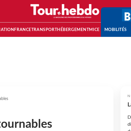
NATION
FRANCE
TRANSPORT
HÉBERGEMENT
MICE
MOBILITÉS
N
ables
L
D
tournables
d