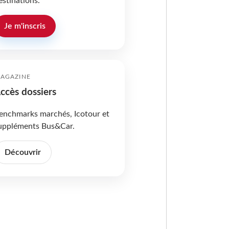
estinations.
Je m'inscris
AGAZINE
ccès dossiers
enchmarks marchés, Icotour et
uppléments Bus&Car.
Découvrir