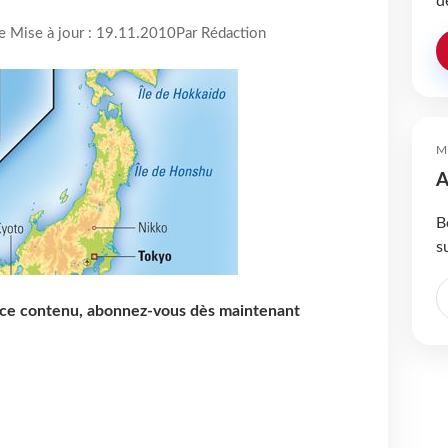
d
re Mise à jour : 19.11.2010
Par Rédaction
M
A
B
s
e ce contenu, abonnez-vous dès maintenant